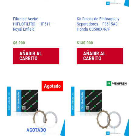
Filtro de Aceite –
Kit Discos de Embrague y
HIFLOFILTRO – HF511 –
Separadores – F3615AC –
Royal Enfield
Honda CB500X/R/F
$
6.900
$
130.000
AÑADIR AL
AÑADIR AL
CARRITO
CARRITO
Agotado
AGOTADO