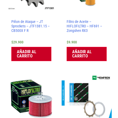
Piñon de Ataque – JT
Filtro de Aceite –
Sprockets – JTF1381.15 –
HIFLOFILTRO – HF691 –
CB500X F R
Zongshen RX3
$
29.900
$
9.900
AÑADIR AL
AÑADIR AL
CARRITO
CARRITO