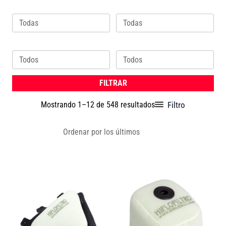
Marca
Cilindrada
Ordenado
por
los
Modelo
Año
últimos
FILTRAR
Filtro
Mostrando 1–12 de 548 resultados