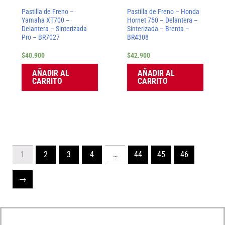
Pastilla de Freno –
Pastilla de Freno – Honda
Yamaha XT700 –
Hornet 750 – Delantera –
Delantera – Sinterizada
Sinterizada – Brenta –
Pro – BR7027
BR4308
$
40.900
$
42.900
AÑADIR AL
AÑADIR AL
CARRITO
CARRITO
1
2
3
4
…
44
45
46
→