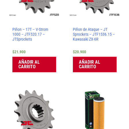
Piñon – 17T – V-Strom
Piñon de Ataque – JT
1000 – JTF520.17 –
Sprockets – JTF1536.15 –
JTSprockets
Kawasaki ZX-6R
$
21.900
$
20.900
AÑADIR AL
AÑADIR AL
CARRITO
CARRITO