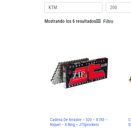
por
los
últimos
Filtro
Mostrando los 6 resultados
Este
producto
tiene
múltiples
variantes.
Las
opciones
se
pueden
elegir
Cadena De Arrastre – 520 – X1R3 –
C
Niquel – X-Ring – JTSprockets
D
en