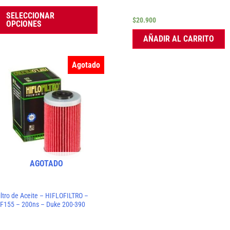
la
SELECCIONAR
$
20.900
página
OPCIONES
de
AÑADIR AL CARRITO
producto
Agotado
AGOTADO
iltro de Aceite – HIFLOFILTRO –
F155 – 200ns – Duke 200-390