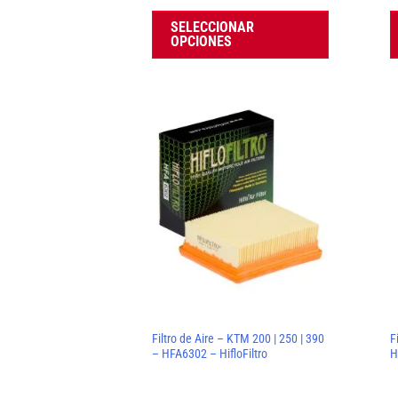
la
SELECCIONAR
página
OPCIONES
de
producto
Filtro de Aire – KTM 200 | 250 | 390
F
– HFA6302 – HifloFiltro
H