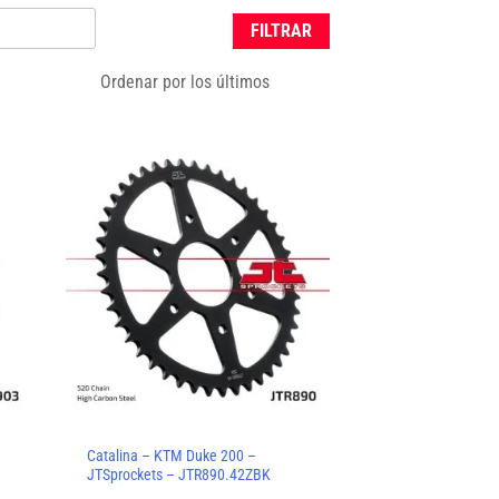
FILTRAR
e
Catalina – KTM Duke 200 –
JTSprockets – JTR890.42ZBK