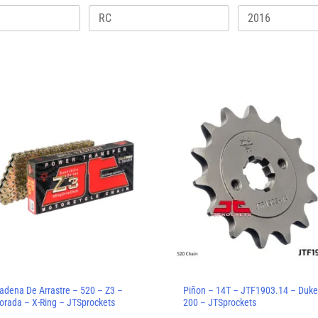
Este
producto
tiene
múltiples
variantes.
Las
opciones
se
pueden
elegir
adena De Arrastre – 520 – Z3 –
Piñon – 14T – JTF1903.14 – Duk
orada – X-Ring – JTSprockets
200 – JTSprockets
en