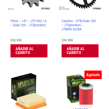
Piñon – 14T – JTF1903.14
Catalina – KTM Duke 200
– Duke 200 – JTSprockets
– JTSprockets –
JTR890.42ZBK
$
20.900
$
34.900
AÑADIR AL
AÑADIR AL
CARRITO
CARRITO
Agotado