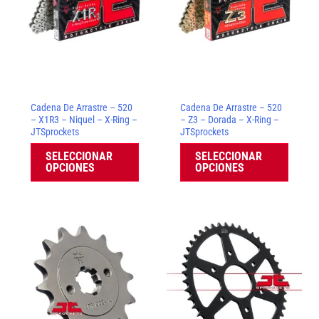
múltiples
múltip
variantes.
varian
Las
Las
opciones
opcion
se
se
Cadena De Arrastre – 520
Cadena De Arrastre – 520
pueden
puede
– X1R3 – Niquel – X-Ring –
– Z3 – Dorada – X-Ring –
JTSprockets
JTSprockets
elegir
elegir
SELECCIONAR
SELECCIONAR
en
en
OPCIONES
OPCIONES
la
la
página
página
de
de
producto
produc