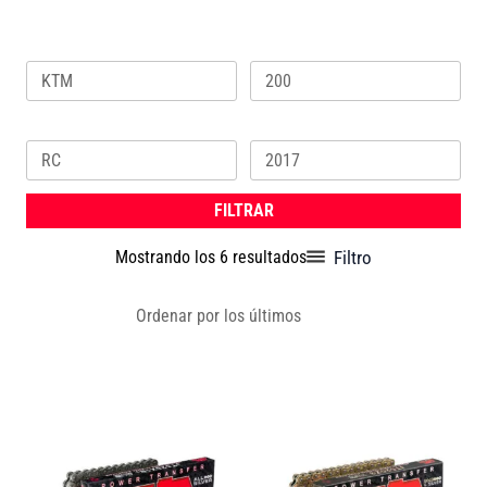
Marca
Cilindrada
Ordenado
por
los
Modelo
Año
últimos
FILTRAR
Filtro
Mostrando los 6 resultados
Este
Este
producto
produc
tiene
tiene