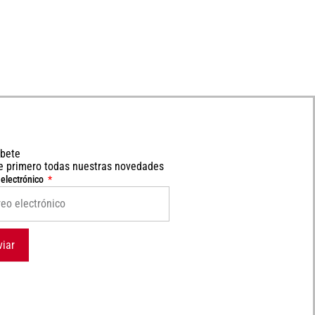
íbete
e primero todas nuestras novedades
 electrónico
viar