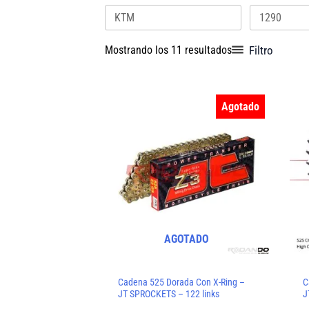
por
los
últimos
Filtro
Mostrando los 11 resultados
Agotado
AGOTADO
Cadena 525 Dorada Con X-Ring –
C
JT SPROCKETS – 122 links
J