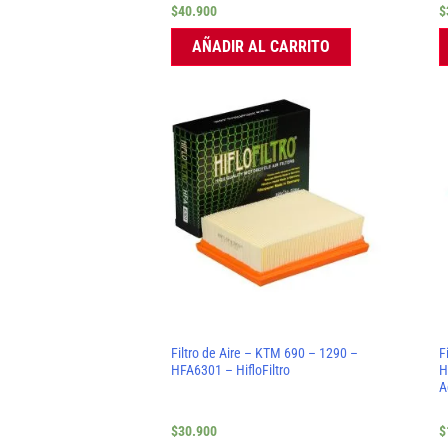
$
40.900
$
AÑADIR AL CARRITO
Filtro de Aire – KTM 690 – 1290 –
F
HFA6301 – HifloFiltro
H
A
$
30.900
$