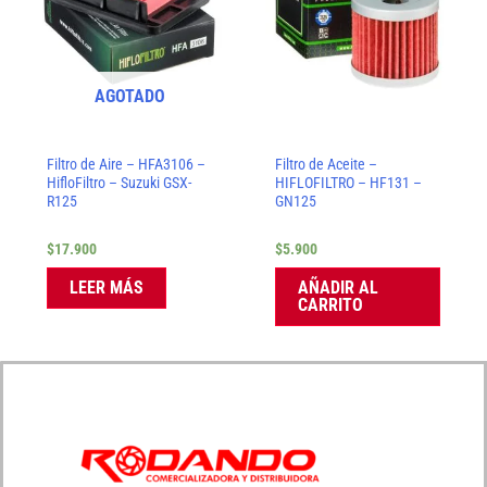
AGOTADO
Filtro de Aire – HFA3106 –
Filtro de Aceite –
HifloFiltro – Suzuki GSX-
HIFLOFILTRO – HF131 –
R125
GN125
$
17.900
$
5.900
LEER MÁS
AÑADIR AL
CARRITO