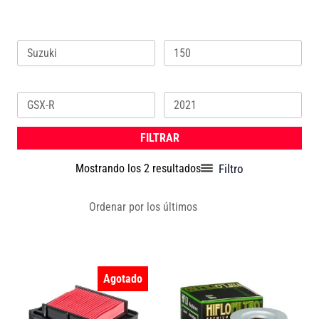
Marca
Cilindrada
Ordenado
por
los
Modelo
Año
últimos
FILTRAR
Filtro
Mostrando los 2 resultados
Agotado