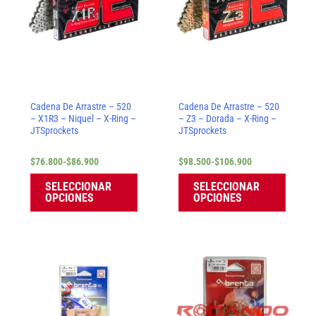
hasta
hasta
múltiples
múltip
$86.900
$106.900
variantes.
varian
Las
Las
opciones
opcion
se
se
Cadena De Arrastre – 520
Cadena De Arrastre – 520
pueden
puede
– X1R3 – Niquel – X-Ring –
– Z3 – Dorada – X-Ring –
JTSprockets
JTSprockets
elegir
elegir
en
en
$
76.800
-
$
86.900
$
98.500
-
$
106.900
la
la
SELECCIONAR
SELECCIONAR
OPCIONES
OPCIONES
página
página
de
de
producto
produc