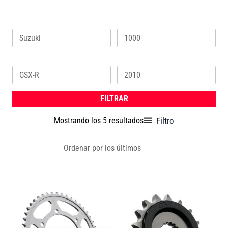
Marca
Cilindrada
Ordenado
por
los
Modelo
Año
últimos
FILTRAR
Filtro
Mostrando los 5 resultados