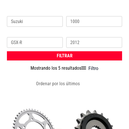
Marca
Cilindrada
Ordenado
por
los
Modelo
Año
últimos
FILTRAR
Filtro
Mostrando los 5 resultados