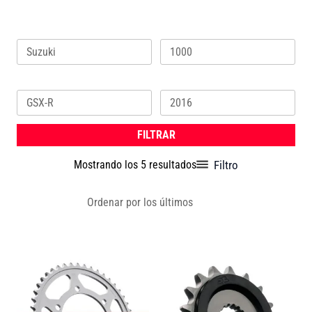
Marca
Cilindrada
Ordenado
por
los
Modelo
Año
últimos
FILTRAR
Filtro
Mostrando los 5 resultados