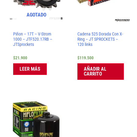
AGOTADO
Piñon – 17T – V-Strom
Cadena 525 Dorada Con X-
1000 – JTF520.17RB –
Ring – JT SPROCKETS –
JTSprockets
120 links
$
21.900
$
119.500
LEER MÁS
AÑADIR AL
CARRITO