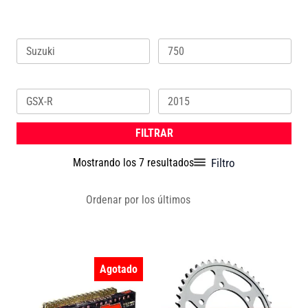
Marca
Cilindrada
Ordenado
por
los
Modelo
Año
últimos
FILTRAR
Filtro
Mostrando los 7 resultados
Agotado