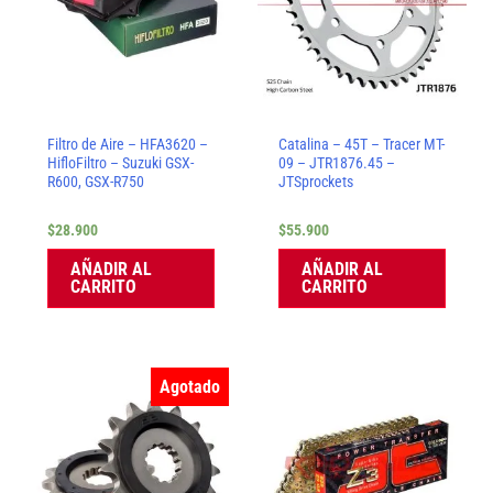
Filtro de Aire – HFA3620 –
Catalina – 45T – Tracer MT-
HifloFiltro – Suzuki GSX-
09 – JTR1876.45 –
R600, GSX-R750
JTSprockets
$
28.900
$
55.900
AÑADIR AL
AÑADIR AL
CARRITO
CARRITO
Agotado