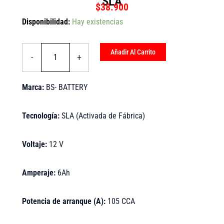
SLA
$
38.900
BATERIA
Disponibilidad:
Hay existencias
BS
BATTERY
BTX7A-
Añadir Al Carrito
-
+
BS
-
SLA
Marca:
BS- BATTERY
cantidad
Tecnología
:
SLA (Activada de Fábrica)
Voltaje:
12 V
Amperaje:
6Ah
Potencia de arranque (A):
105 CCA