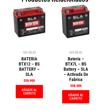
Gel (SLA)
Gel (SLA)
BATERIA
Bateria –
BTX12 – BS
BTX7L – BS
BATTERY –
Battery – SLA
SLA
– Activada De
Fabrica
$
58.900
$
38.900
AÑADIR AL
CARRITO
AÑADIR AL
CARRITO