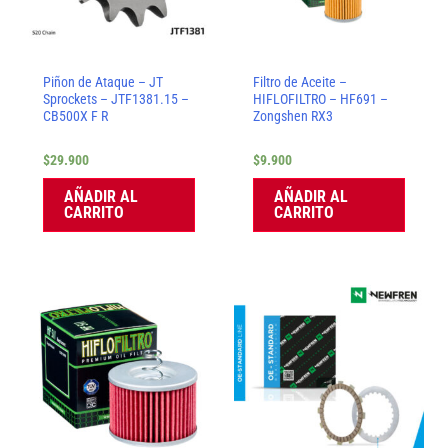
Piñon de Ataque – JT
Filtro de Aceite –
Sprockets – JTF1381.15 –
HIFLOFILTRO – HF691 –
CB500X F R
Zongshen RX3
$
29.900
$
9.900
AÑADIR AL
AÑADIR AL
CARRITO
CARRITO