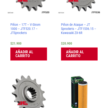
Piñon – 17T – V-Strom
Piñon de Ataque – JT
1000 – JTF520.17 –
Sprockets – JTF1536.15 –
JTSprockets
Kawasaki ZX-6R
$
21.900
$
20.900
AÑADIR AL
AÑADIR AL
CARRITO
CARRITO