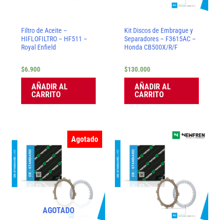
Filtro de Aceite –
Kit Discos de Embrague y
HIFLOFILTRO – HF511 –
Separadores – F3615AC –
Royal Enfield
Honda CB500X/R/F
$
6.900
$
130.000
AÑADIR AL
AÑADIR AL
CARRITO
CARRITO
Agotado
AGOTADO