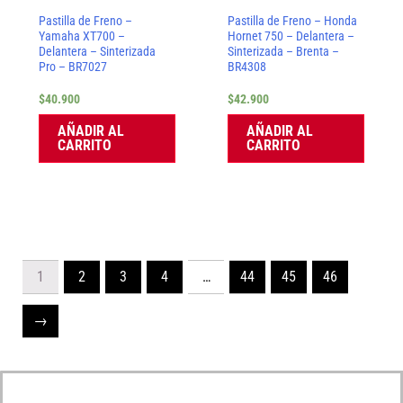
Pastilla de Freno –
Pastilla de Freno – Honda
Yamaha XT700 –
Hornet 750 – Delantera –
Delantera – Sinterizada
Sinterizada – Brenta –
Pro – BR7027
BR4308
$
40.900
$
42.900
AÑADIR AL
AÑADIR AL
CARRITO
CARRITO
1
2
3
4
…
44
45
46
→