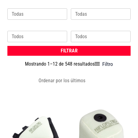
Marca
Cilindrada
Ordenado
por
los
Modelo
Año
últimos
FILTRAR
Filtro
Mostrando 1–12 de 548 resultados