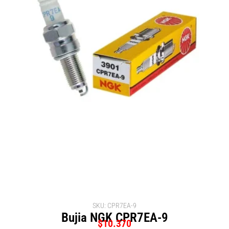
SKU: CPR7EA-9
Bujia NGK CPR7EA-9
$
10.370