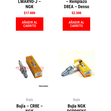
LMAR9D-J –
– Remplazo
NGK
D8EA – Denso
$
17.000
$
2.500
AÑADIR AL
AÑADIR AL
CARRITO
CARRITO
Bujía
Bujía
Bujía – CR8E –
Bujia NGK