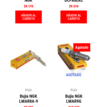
NGK
DCPR8EKC
$
9.170
$
9.510
AÑADIR AL
AÑADIR AL
CARRITO
CARRITO
Agotado
AGOTADO
Bujía
Bujía
Bujia NGK
Bujia NGK
LMAR8A-9
LMAR9G