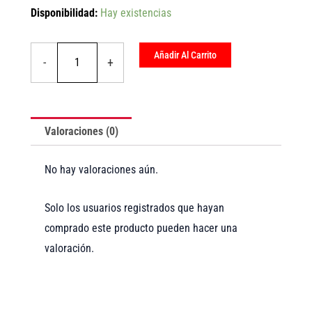
Bujia
Disponibilidad:
Hay existencias
NGK
CPR7EA-
9
Añadir Al Carrito
-
+
cantidad
Valoraciones (0)
No hay valoraciones aún.
Solo los usuarios registrados que hayan
comprado este producto pueden hacer una
valoración.