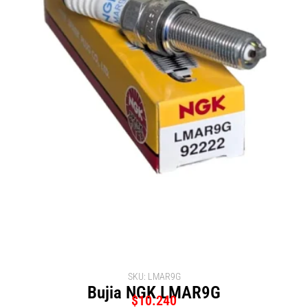
SKU: LMAR9G
Bujia NGK LMAR9G
$
10.240