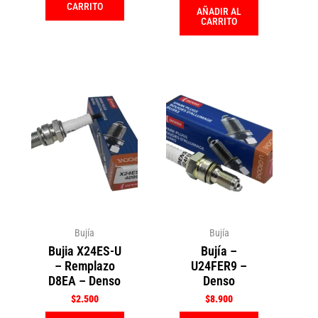
CARRITO
AÑADIR AL
CARRITO
Bujía
Bujía
Bujia X24ES-U
Bujía –
– Remplazo
U24FER9 –
D8EA – Denso
Denso
$
2.500
$
8.900