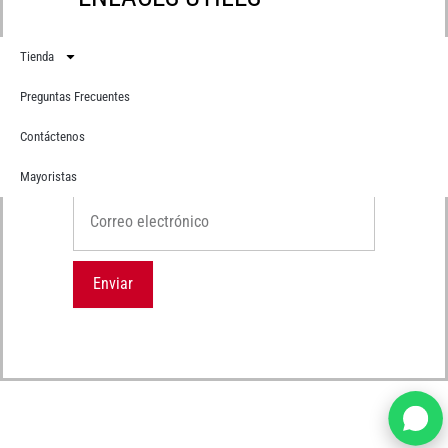
Tienda
Preguntas Frecuentes
Contáctenos
Suscríbete
Recibe primero todas nuestras novedades
Mayoristas
Correo electrónico
Enviar
Chat