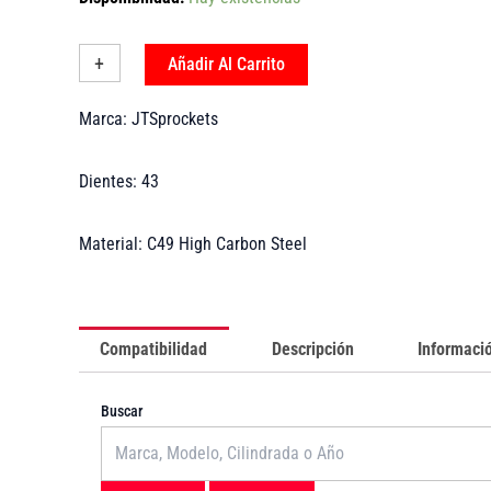
-
43T
-
+
-
Añadir Al Carrito
CrossRunner
-
Marca: JTSprockets
JTSrockets
-
JTR1346.43
Dientes: 43
cantidad
Material: C49 High Carbon Steel
Compatibilidad
Descripción
Informació
Buscar