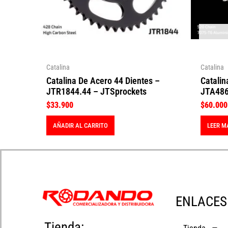
Catalina
Catalina
Catalina De Acero 44 Dientes –
Catalin
JTR1844.44 – JTSprockets
JTA486
$
33.900
$
60.000
AÑADIR AL CARRITO
LEER M
ENLACES
Tienda: