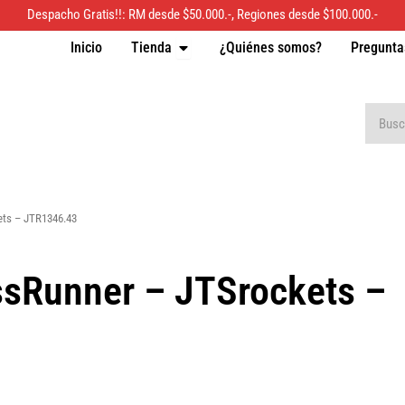
Despacho Gratis!!: RM desde $50.000.-, Regiones desde $100.000.-
Inicio
Tienda
¿Quiénes somos?
Pregunta
Open Tienda
Buscar
ets – JTR1346.43
ssRunner – JTSrockets –