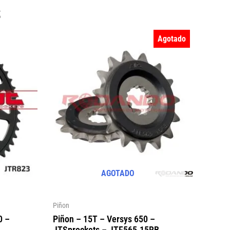
s
Agotado
AGOTADO
Piñon
0 –
Piñon – 15T – Versys 650 –
JTSprockets – JTF565.15RB