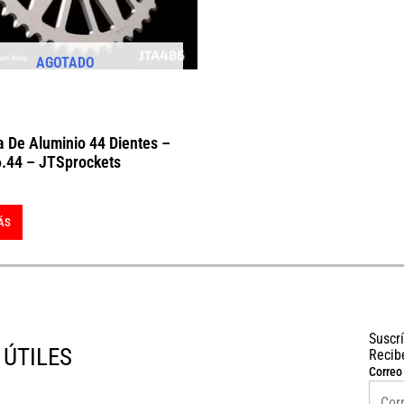
AGOTADO
a De Aluminio 44 Dientes –
.44 – JTSprockets
ÁS
Suscr
 ÚTILES
Recib
Correo