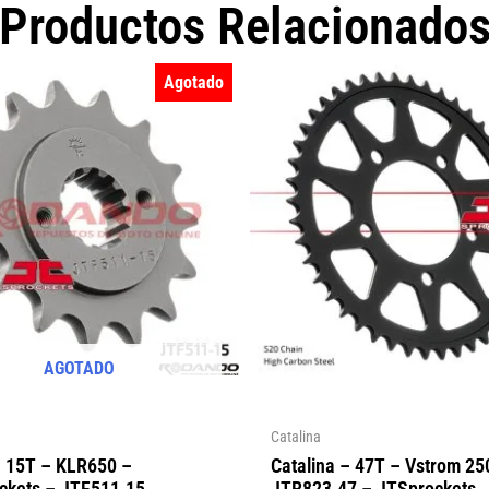
Productos Relacionado
Agotado
AGOTADO
Catalina
– 15T – KLR650 –
Catalina – 47T – Vstrom 25
ckets – JTF511.15
JTR823.47 – JTSprockets