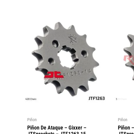
Piñon
Piñon
Piñon De Ataque – Gixxer –
Piñon 
JTSprockets – JTF1263.15
JTSpro