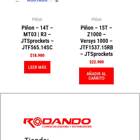
Piñon
Piñon
Piñon – 14T –
Piñon – 15T –
MT03 | R3 –
Z1000 –
JTSprockets –
Versys 1000 –
JTF565.14SC
JTF1537.15RB
– JTSprockets
$
18.900
$
22.900
LEER MÁS
AÑADIR AL
CARRITO