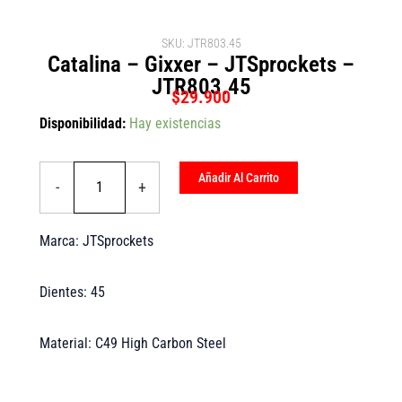
SKU: JTR803.45
Catalina – Gixxer – JTSprockets –
JTR803.45
$
29.900
Catalina
Disponibilidad:
Hay existencias
-
Gixxer
-
Añadir Al Carrito
-
+
JTSprockets
-
JTR803.45
Marca: JTSprockets
cantidad
Dientes: 45
Material: C49 High Carbon Steel