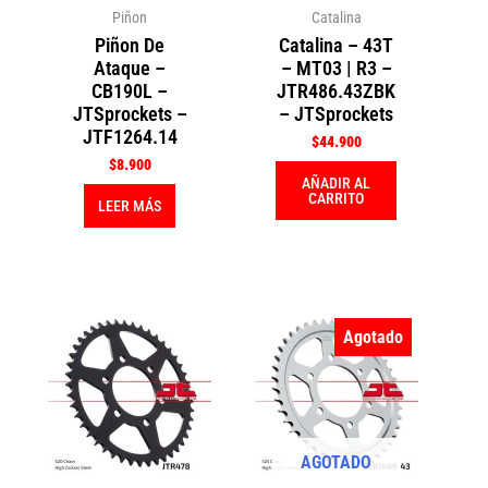
Piñon
Catalina
Piñon De
Catalina – 43T
Ataque –
– MT03 | R3 –
CB190L –
JTR486.43ZBK
JTSprockets –
– JTSprockets
JTF1264.14
$
44.900
$
8.900
AÑADIR AL
CARRITO
LEER MÁS
Agotado
AGOTADO