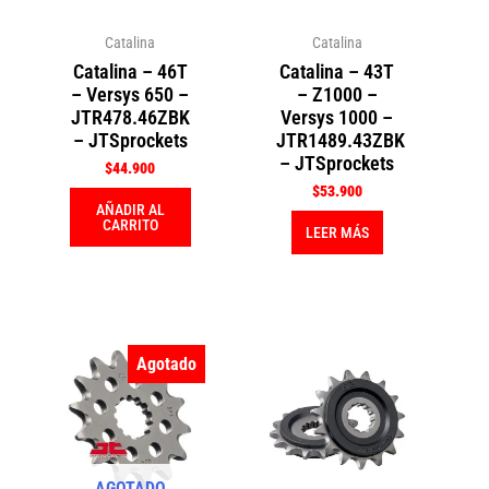
Catalina
Catalina
Catalina – 46T
Catalina – 43T
– Versys 650 –
– Z1000 –
JTR478.46ZBK
Versys 1000 –
– JTSprockets
JTR1489.43ZBK
– JTSprockets
$
44.900
$
53.900
AÑADIR AL
CARRITO
LEER MÁS
Agotado
AGOTADO