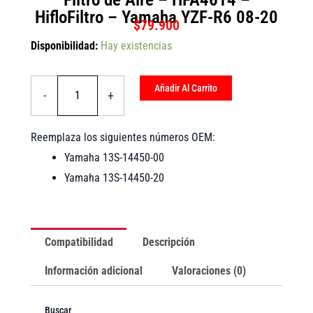
HifloFiltro – Yamaha YZF-R6 08-20
$
79.900
Filtro
Disponibilidad:
Hay existencias
de
Aire
-
Añadir Al Carrito
-
+
HFA4614
-
HifloFiltro
Reemplaza los siguientes números OEM:
-
Yamaha
Yamaha 13S-14450-00
YZF-
Yamaha 13S-14450-20
R6
08-
20
cantidad
Compatibilidad
Descripción
Información adicional
Valoraciones (0)
Buscar