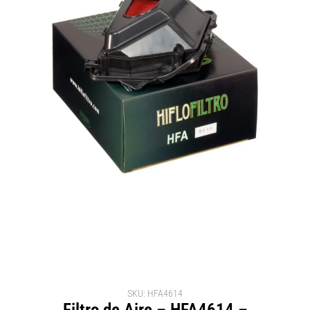
SKU: HFA4614
Filtro de Aire – HFA4614 –