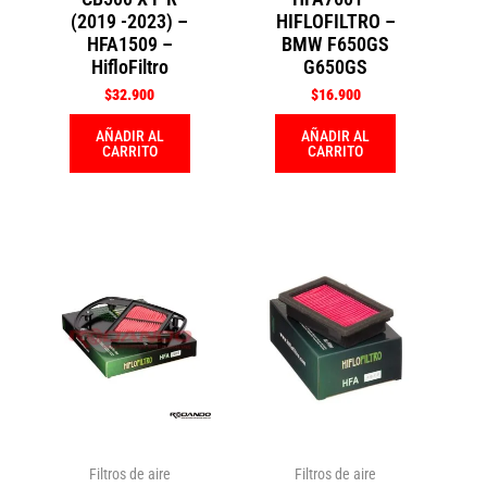
(2019 -2023) –
HIFLOFILTRO –
HFA1509 –
BMW F650GS
HifloFiltro
G650GS
$
32.900
$
16.900
AÑADIR AL
AÑADIR AL
CARRITO
CARRITO
Filtros de aire
Filtros de aire