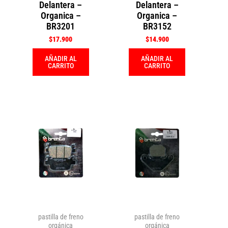
Delantera –
Delantera –
Organica –
Organica –
BR3201
BR3152
$
17.900
$
14.900
AÑADIR AL
AÑADIR AL
CARRITO
CARRITO
pastilla de freno
pastilla de freno
orgánica
orgánica