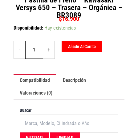
Versys 650 – Trasera – Orgánica –
BR3089
$
16.900
Pastilla
Disponibilidad:
Hay existencias
de
Freno
-
Añadir Al Carrito
-
+
Kawasaki
Versys
650
-
Trasera
Compatibilidad
Descripción
-
Orgánica
Valoraciones (0)
-
BR3089
cantidad
Buscar
FILTRAR
LIMPIAR