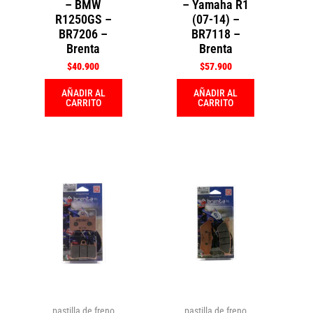
– BMW
– Yamaha R1
R1250GS –
(07-14) –
BR7206 –
BR7118 –
Brenta
Brenta
$
40.900
$
57.900
AÑADIR AL
AÑADIR AL
CARRITO
CARRITO
pastilla de freno
pastilla de freno