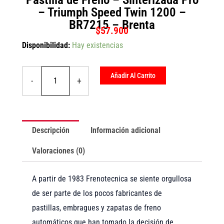
– Triumph Speed Twin 1200 –
BR7215 – Brenta
$
57.900
Pastilla
Disponibilidad:
Hay existencias
de
Freno
-
Añadir Al Carrito
-
+
Sinterizada
Pro
-
Triumph
Speed
Descripción
Información adicional
Twin
1200
Valoraciones (0)
-
BR7215
-
A partir de 1983 Frenotecnica se siente orgullosa
Brenta
cantidad
de ser parte de los pocos fabricantes de
pastillas, embragues y zapatas de freno
automáticos que han tomado la decisión de