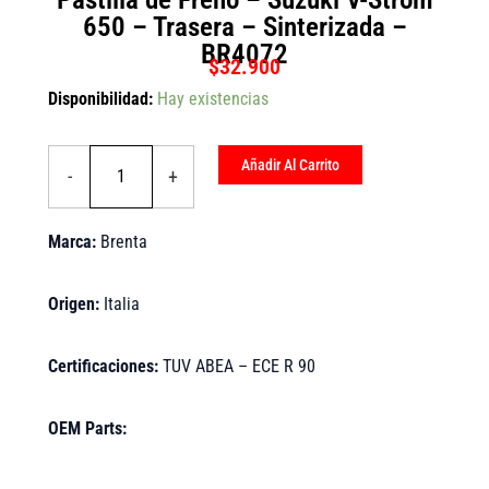
650 – Trasera – Sinterizada –
BR4072
$
32.900
Pastilla
Disponibilidad:
Hay existencias
de
Freno
-
Añadir Al Carrito
-
+
Suzuki
V-
Strom
Marca:
Brenta
650
-
Trasera
Origen:
Italia
-
Sinterizada
-
Certificaciones:
TUV ABEA – ECE R 90
BR4072
cantidad
OEM Parts: