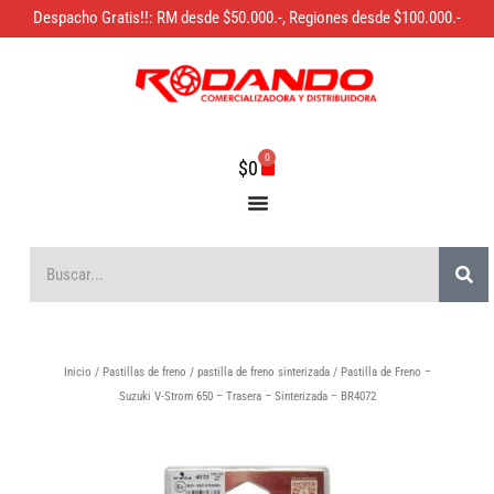
Ir
Despacho Gratis!!: RM desde $50.000.-, Regiones desde $100.000.-
al
contenido
0
Carrito
$
0
Bus
Buscar
Inicio
/
Pastillas de freno
/
pastilla de freno sinterizada
/ Pastilla de Freno –
Suzuki V-Strom 650 – Trasera – Sinterizada – BR4072