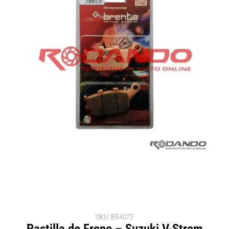
SKU: BR4072
Pastilla de Freno – Suzuki V-Strom