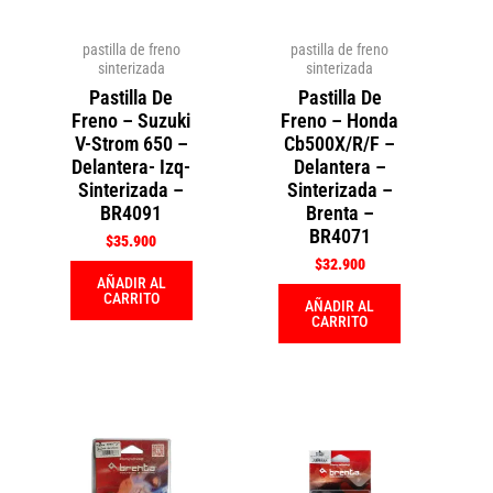
pastilla de freno
pastilla de freno
sinterizada
sinterizada
Pastilla De
Pastilla De
Freno – Suzuki
Freno – Honda
V-Strom 650 –
Cb500X/R/F –
Delantera- Izq-
Delantera –
Sinterizada –
Sinterizada –
BR4091
Brenta –
BR4071
$
35.900
$
32.900
AÑADIR AL
CARRITO
AÑADIR AL
CARRITO