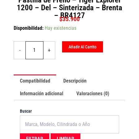
1200 – Del – Sinterizada – Brenta
– BR4127
$
35.900
Pastilla
Disponibilidad:
Hay existencias
de
Freno
-
Añadir Al Carrito
-
+
Tiger
Explorer
1200
-
Del
Compatibilidad
Descripción
-
Sinterizada
Información adicional
Valoraciones (0)
-
Brenta
-
Buscar
BR4127
cantidad
FILTRAR
LIMPIAR