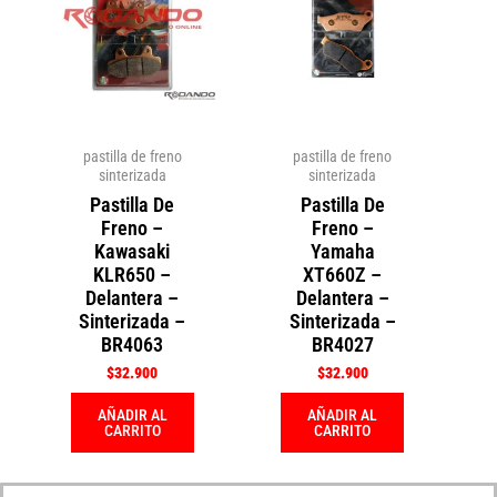
pastilla de freno
pastilla de freno
sinterizada
sinterizada
Pastilla De
Pastilla De
Freno –
Freno –
Kawasaki
Yamaha
KLR650 –
XT660Z –
Delantera –
Delantera –
Sinterizada –
Sinterizada –
BR4063
BR4027
$
32.900
$
32.900
AÑADIR AL
AÑADIR AL
CARRITO
CARRITO