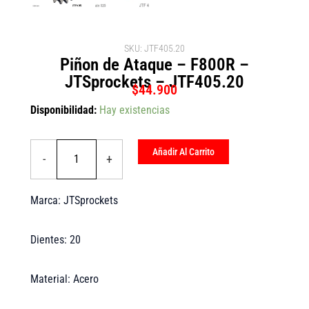
SKU: JTF405.20
Piñon de Ataque – F800R –
JTSprockets – JTF405.20
$
44.900
Piñon
Disponibilidad:
Hay existencias
de
Ataque
-
Añadir Al Carrito
-
+
F800R
-
JTSprockets
Marca: JTSprockets
-
JTF405.20
cantidad
Dientes: 20
Material: Acero