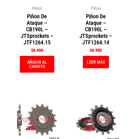
Piñon
Piñon
Piñon De
Piñon De
Ataque –
Ataque –
CB190L –
CB190L –
JTSprockets –
JTSprockets –
JTF1264.15
JTF1264.14
$
8.900
$
8.900
AÑADIR AL
LEER MÁS
CARRITO