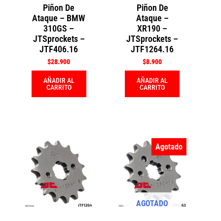
Piñon De
Piñon De
Ataque – BMW
Ataque –
310GS –
XR190 –
JTSprockets –
JTSprockets –
JTF406.16
JTF1264.16
$
28.900
$
8.900
AÑADIR AL
AÑADIR AL
CARRITO
CARRITO
Agotado
AGOTADO