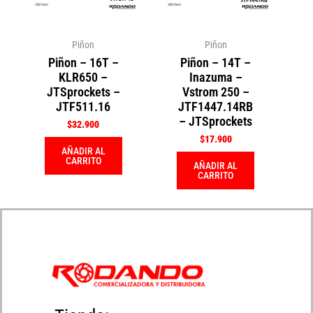
Piñon
Piñon
Piñon – 16T –
Piñon – 14T –
KLR650 –
Inazuma –
JTSprockets –
Vstrom 250 –
JTF511.16
JTF1447.14RB
– JTSprockets
$
32.900
$
17.900
AÑADIR AL
CARRITO
AÑADIR AL
CARRITO