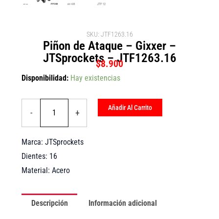
SKU: JTF1263.16
Piñon de Ataque – Gixxer –
JTSprockets – JTF1263.16
$
8.900
Piñon
Disponibilidad:
Hay existencias
de
Ataque
-
Añadir Al Carrito
-
+
Gixxer
-
JTSprockets
Marca: JTSprockets
-
JTF1263.16
Dientes: 16
cantidad
Material: Acero
Descripción
Información adicional