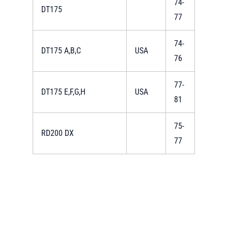
74-
DT175
77
74-
DT175 A,B,C
USA
76
77-
DT175 E,F,G,H
USA
81
75-
RD200 DX
77