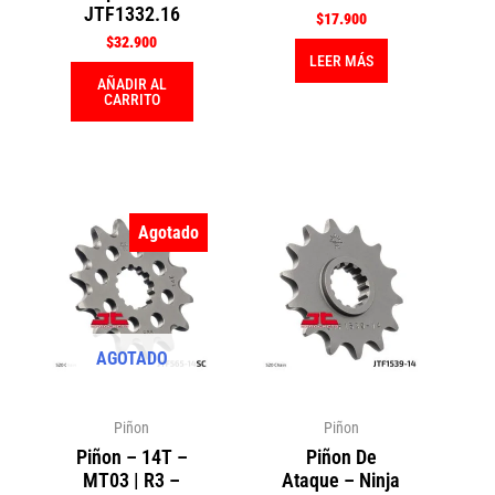
JTF1332.16
$
17.900
$
32.900
LEER MÁS
AÑADIR AL
CARRITO
Agotado
AGOTADO
Piñon
Piñon
Piñon – 14T –
Piñon De
MT03 | R3 –
Ataque – Ninja