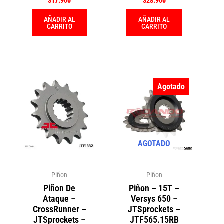
$
17.900
$
28.900
AÑADIR AL
AÑADIR AL
CARRITO
CARRITO
Agotado
AGOTADO
Piñon
Piñon
Piñon De
Piñon – 15T –
Ataque –
Versys 650 –
CrossRunner –
JTSprockets –
JTSprockets –
JTF565.15RB