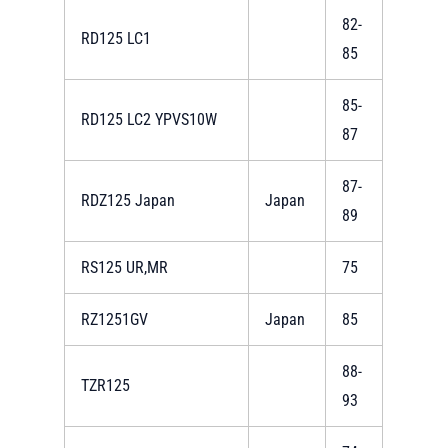
82-
RD125 LC1
85
85-
RD125 LC2 YPVS10W
87
87-
RDZ125 Japan
Japan
89
RS125 UR,MR
75
RZ1251GV
Japan
85
88-
TZR125
93