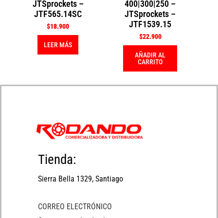
JTSprockets –
400|300|250 –
JTF565.14SC
JTSprockets –
JTF1539.15
$
18.900
$
22.900
LEER MÁS
AÑADIR AL
CARRITO
Tienda:
Sierra Bella 1329, Santiago
CORREO ELECTRÓNICO