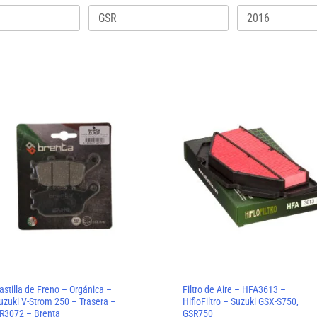
astilla de Freno – Orgánica –
Filtro de Aire – HFA3613 –
uzuki V-Strom 250 – Trasera –
HifloFiltro – Suzuki GSX-S750,
R3072 – Brenta
GSR750