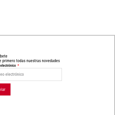
íbete
e primero todas nuestras novedades
 electrónico
viar