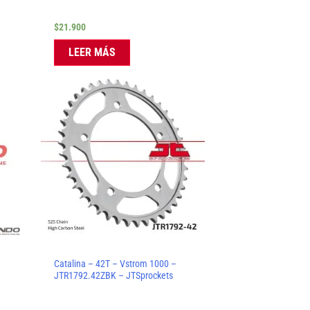
$
21.900
LEER MÁS
m
Catalina – 42T – Vstrom 1000 –
JTR1792.42ZBK – JTSprockets