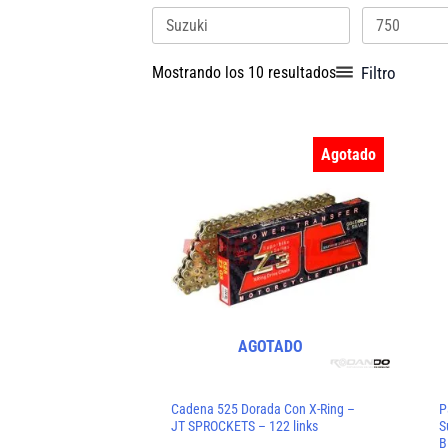
por
los
últimos
Filtro
Mostrando los 10 resultados
Agotado
AGOTADO
Cadena 525 Dorada Con X-Ring –
P
JT SPROCKETS – 122 links
S
B