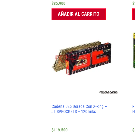
$
35.900
$
AÑADIR AL CARRITO
Cadena 525 Dorada Con X-Ring –
F
JT SPROCKETS – 120 links
H
$
119.500
$