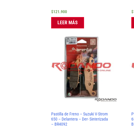
$
121.900
$
LEER MÁS
Pastilla de Freno – Suzuki V-Strom
P
650 – Delantera – Der- Sinterizada
6
– BR4092
B