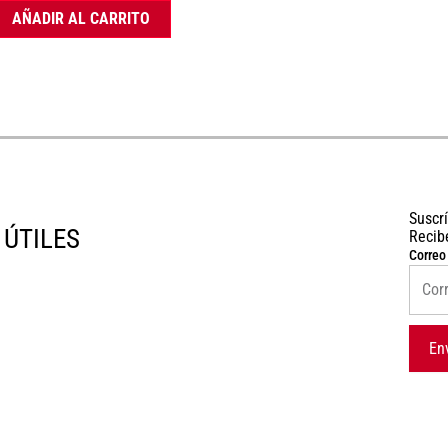
AÑADIR AL CARRITO
Suscr
 ÚTILES
Recib
Correo
En