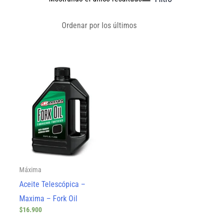
Este
producto
tiene
múltiples
variantes.
Las
opciones
Máxima
se
Aceite Telescópica –
pueden
Maxima – Fork Oil
elegir
$
16.900
en