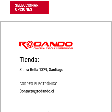
la
SELECCIONAR
OPCIONES
página
de
producto
Tienda:
Sierra Bella 1329, Santiago
CORREO ELECTRÓNICO
Contacto@rodando.cl