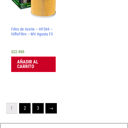
Filtro de Aceite – HF569 –
HifloFiltro – MV Agusta F3
$
22.900
AÑADIR AL
CARRITO
1
2
3
→