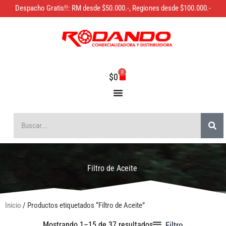
Ir
Despacho Gratis!!: RM desde $50.000.-, Regiones desde $100.000.-
al
contenido
0
Carrito
$
0
Bus
Buscar
Filtro de Aceite
Inicio
/ Productos etiquetados “Filtro de Aceite”
Ordenado
Filtro
Mostrando 1–15 de 37 resultados