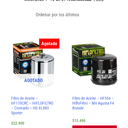
por
los
últimos
Agotado
AGOTADO
Filtro de Aceite –
Filtro de Aceite – HF554 –
HF170CRC – HIFLOFILTRO
HifloFiltro – MV Agusta F4
– Cromado – HD XL883
Brutale
Sporter
$
15.490
$
22.900