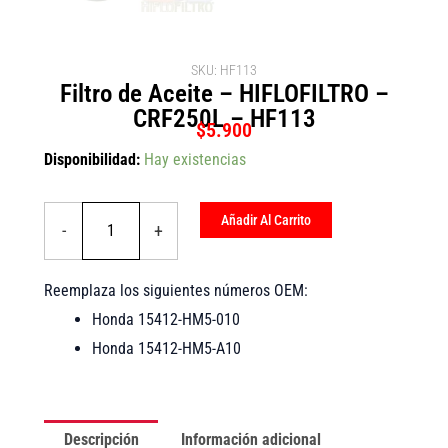
SKU: HF113
Filtro de Aceite – HIFLOFILTRO –
CRF250L – HF113
$
5.900
Filtro
Disponibilidad:
Hay existencias
de
Aceite
-
Añadir Al Carrito
-
+
HIFLOFILTRO
-
CRF250L
Reemplaza los siguientes números OEM:
-
HF113
Honda 15412-HM5-010
cantidad
Honda 15412-HM5-A10
Descripción
Información adicional