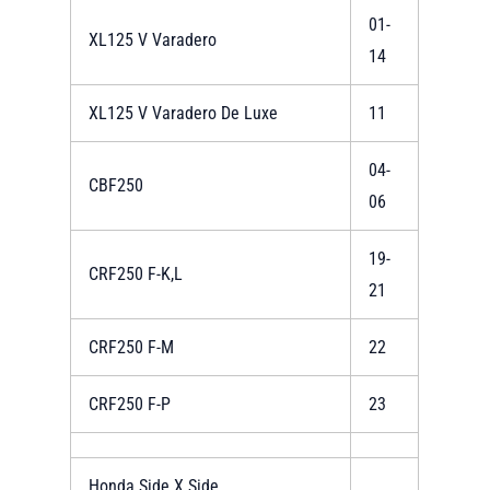
01-
XL125 V Varadero
14
XL125 V Varadero De Luxe
11
04-
CBF250
06
19-
CRF250 F-K,L
21
CRF250 F-M
22
CRF250 F-P
23
Honda Side X Side