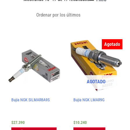
por
los
últimos
Agotado
AGOTADO
Bujia NGK SILMAR8A9S
Bujia NGK LMAR9G
$
27.390
$
10.240