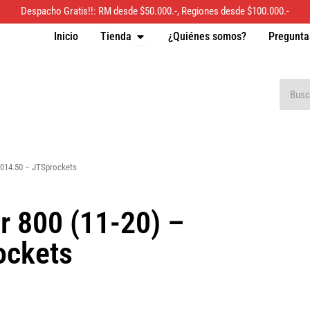
Despacho Gratis!!: RM desde $50.000.-, Regiones desde $100.000.-
Inicio
Tienda
¿Quiénes somos?
Pregunta
Open Tienda
Buscar
R2014.50 – JTSprockets
r 800 (11-20) –
ockets