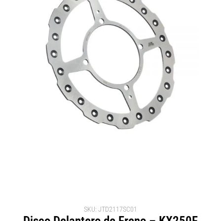
SKU: JTD2117SC01
Disco Delantero de Freno – KX250F