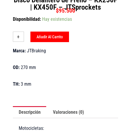
| KX450F – JTSprockets
$
95.500
Disco
Disponibilidad:
Hay existencias
Delantero
de
Freno
+
-
Añadir Al Carrito
-
KX250F
Marca:
JTBraking
|
KX450F
-
OD:
270 mm
JTSprockets
cantidad
TH:
3 mm
Descripción
Valoraciones (0)
Motocicletas: