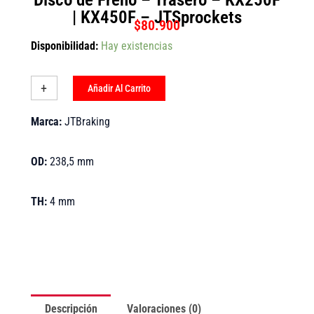
| KX450F – JTSprockets
$
80.900
Disco
Disponibilidad:
Hay existencias
de
Freno
-
+
-
Añadir Al Carrito
Trasero
-
Marca:
JTBraking
KX250F
|
KX450F
OD:
238,5 mm
-
JTSprockets
cantidad
TH:
4 mm
Descripción
Valoraciones (0)