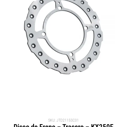
SKU: JTD2115SC01
Disco de Freno – Trasero – KX250F