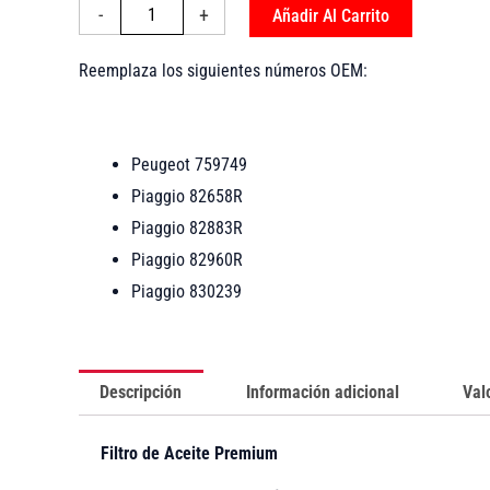
-
-
+
Añadir Al Carrito
HF184
-
Reemplaza los siguientes números OEM:
HifloFiltro
cantidad
Peugeot 759749
Piaggio 82658R
Piaggio 82883R
Piaggio 82960R
Piaggio 830239
Descripción
Información adicional
Val
Filtro de Aceite Premium