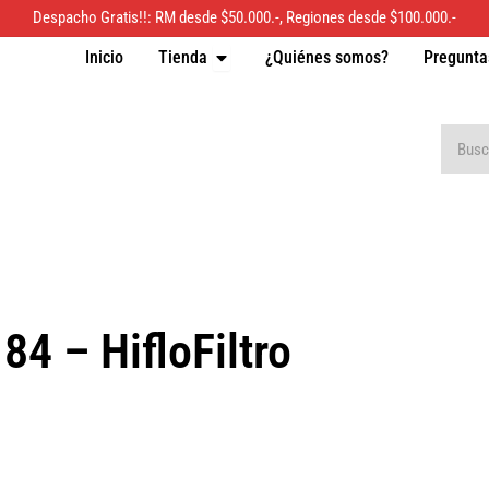
Despacho Gratis!!: RM desde $50.000.-, Regiones desde $100.000.-
Inicio
Tienda
¿Quiénes somos?
Pregunta
Open Tienda
Buscar
84 – HifloFiltro