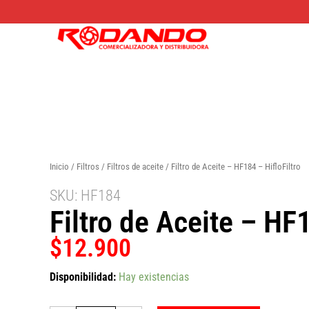
Ir
al
contenido
Inicio
/
Filtros
/
Filtros de aceite
/ Filtro de Aceite – HF184 – HifloFiltro
SKU: HF184
Filtro de Aceite – HF1
$
12.900
Filtro
Disponibilidad:
Hay existencias
de
Aceite